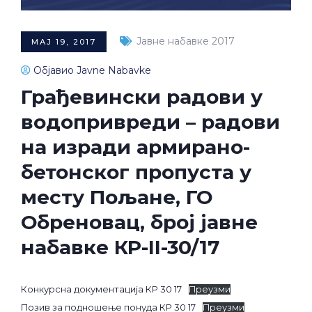
Јавне набавке 2017
МАЈ 19, 2017
Објавио Javne Nabavke
Грађевински радови у
водопривреди – радови
на изради армирано-
бетонског пропуста у
месту Пољане, ГО
Обреновац, број јавне
набавке КР-II-30/17
Конкурсна документација КР 30 17
Преузми
Позив за подношење понуда КР 30 17
Преузми