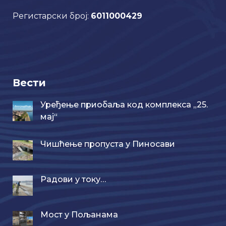
Регистарски број:
6011000429
Вести
Уређење приобаља код комплекса „25.
мај“
Чишћење пропуста у Пиносави
Радови у току…
Мост у Пољанама