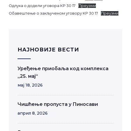
Одлука о додели уговора КР 30 17
Преузми
Обавештење о закљученом уговору КР 30 17
Преузми
НАЈНОВИЈЕ ВЕСТИ
Уређење приобаља код комплекса
„25. мај“
мај 18, 2026
Чишћење пропуста у Пиносави
април 8, 2026