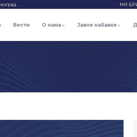
Београд
МИ БР
а
Вести
О нама
Јавне набавке
Д