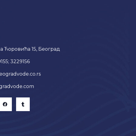
а Ћоровића 15, Београд
9155; 3229156
eogradvode.co.rs
gradvode.com