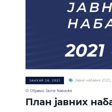
Јавне набавке 2021
,
ЈАНУАР 26, 2021
Објавио Javne Nabavke
План јавних наба