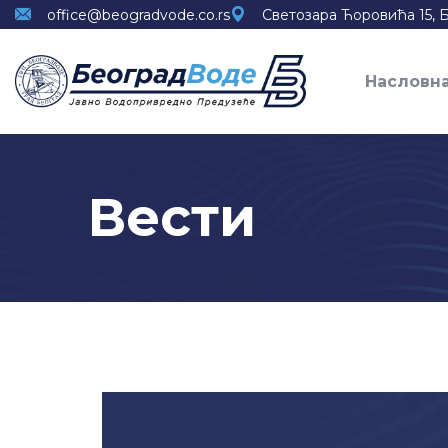
office@beogradvode.co.rs
Светозара Ћоровића 15, 
Насловн
Вести