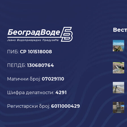
Вес
ПИБ:
CP 101518008
ПЕПДБ:
130680764
Матични број:
07029110
Шифра делатности:
4291
Регистарски број:
6011000429