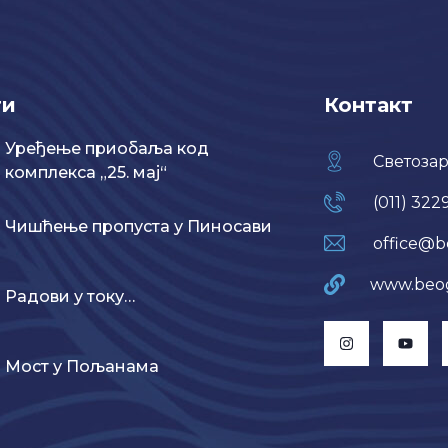
ти
Контакт
Уређење приобаља код
Светозар
комплекса „25. мај“
(011) 322
Чишћење пропуста у Пиносави
office@b
www.beo
Радови у току…
Мост у Пољанама