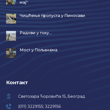
мај“
Чишћење пропуста у Пиносави
Радови у току…
Мост у Пољанама
Контакт
Светозара Ћоровића 15, Београд
(011) 3229155; 3229156