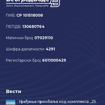
ПИБ:
CP 101518008
ПЕПДБ:
130680764
Матични број:
07029110
Шифра делатности:
4291
Регистарски број:
6011000429
Вести
Уређење приобаља код комплекса „25.