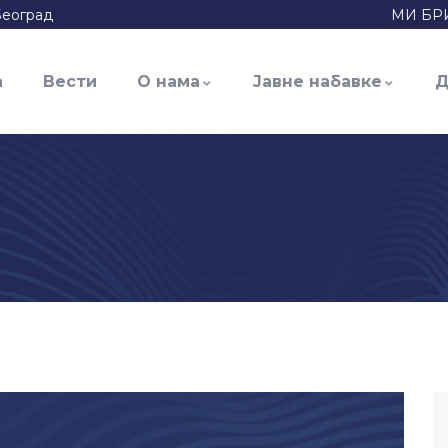
Београд
МИ БР
а
Вести
О нама
Јавне набавке
Д