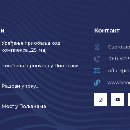
ти
Контакт
Уређење приобаља код
Светозар
комплекса „25. мај“
(011) 322
Чишћење пропуста у Пиносави
office@b
www.beo
Радови у току…
Мост у Пољанама