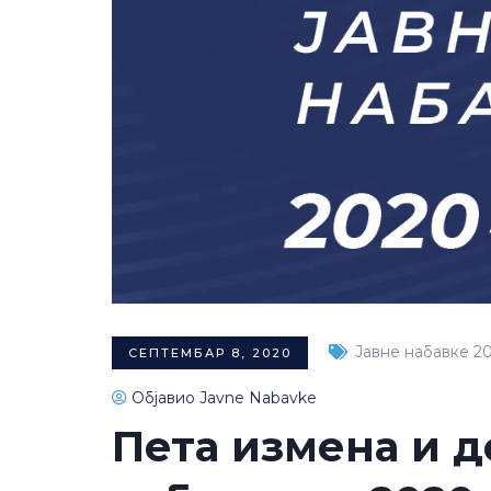
Јавне набавке 2
СЕПТЕМБАР 8, 2020
Објавио Javne Nabavke
Пета измена и д