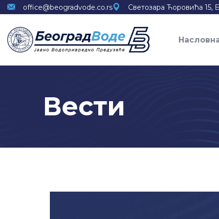
office@beogradvode.co.rs
Светозара Ћоровића 15, 
Насловн
Вести