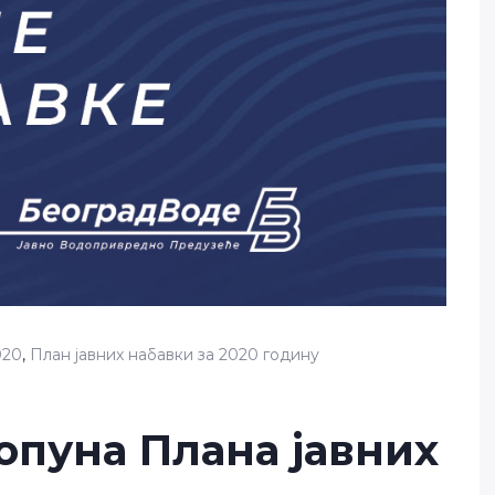
020
,
План јавних набавки за 2020 годину
опуна Плана јавних