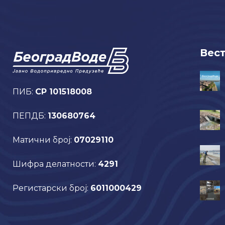
Вес
ПИБ:
CP 101518008
ПЕПДБ:
130680764
Матични број:
07029110
Шифра делатности:
4291
Регистарски број:
6011000429