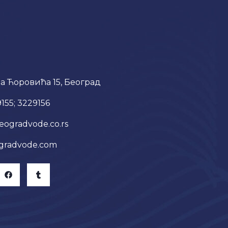
а Ћоровића 15, Београд
9155; 3229156
eogradvode.co.rs
gradvode.com