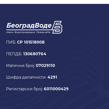
ПИБ:
CP 101518008
ПЕПДБ:
130680764
Матични број:
07029110
Шифра делатности:
4291
Регистарски број:
6011000429