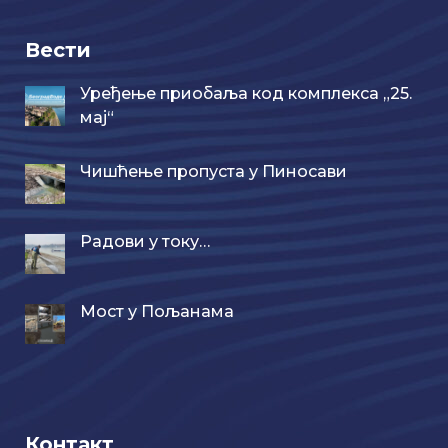
Вести
Уређење приобаља код комплекса „25.
мај“
Чишћење пропуста у Пиносави
Радови у току…
Мост у Пољанама
Контакт